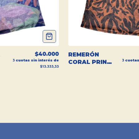
$40.000
A
REMERÓN
3
cuotas sin interés de
3
cuotas
CORAL PRINT
$13.333,33
MICROTUL