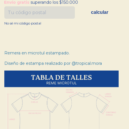
Envío gratis
superando los
$150.000
Envío gratis
superando los
$150.000
calcular
No sé mi código postal
Remera en microtul estampado.
Diseño de estampa realizado por
@tropical.mora