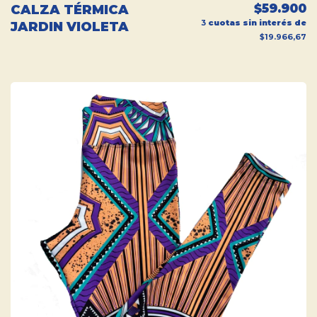
$59.900
CALZA TÉRMICA
3
cuotas sin interés de
JARDIN VIOLETA
$19.966,67