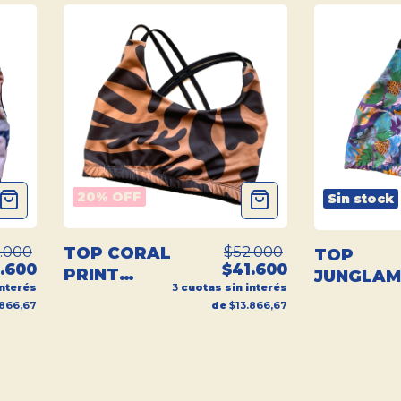
20
% OFF
Sin stock
.000
$52.000
TOP CORAL
TOP
.600
$41.600
PRINT
JUNGLA
interés
3
cuotas sin interés
DEPORTIVO
DEPORTI
.866,67
de
$13.866,67