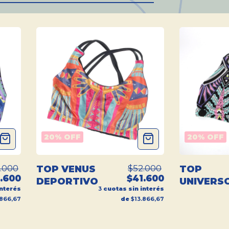
20
% OFF
20
% OFF
.000
$52.000
TOP VENUS
TOP
.600
$41.600
DEPORTIVO
UNIVERS
interés
3
cuotas sin interés
DEPORTI
.866,67
de
$13.866,67