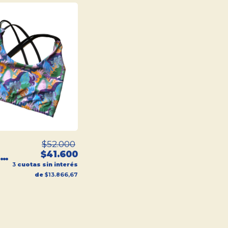
$52.000
$41.600
MAR
3
cuotas sin interés
VO
de
$13.866,67