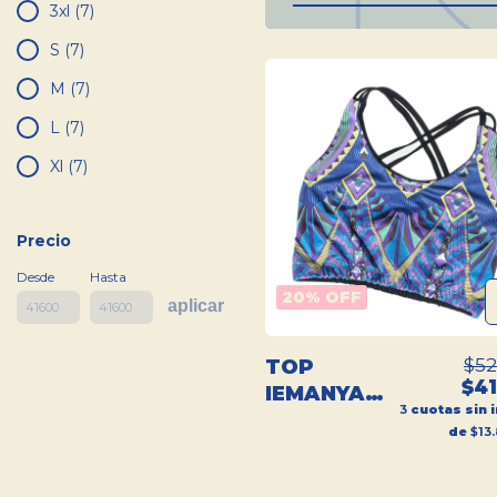
3xl (7)
S (7)
M (7)
L (7)
Xl (7)
Precio
Desde
Hasta
20
% OFF
aplicar
$52
TOP
$41
IEMANYA
3
cuotas sin 
DEPORTIVO
de
$13