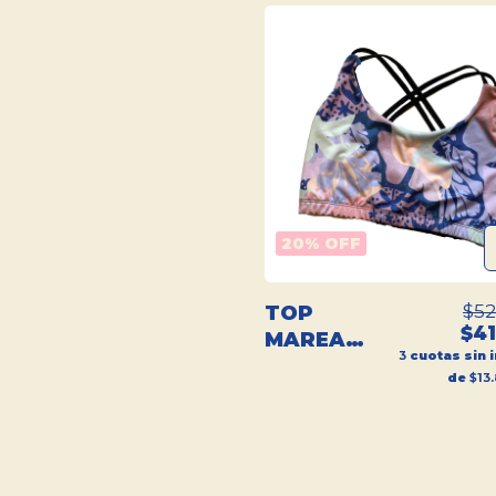
20
% OFF
$52
TOP
$41
MAREA
3
cuotas sin 
DEPORTIVO
de
$13