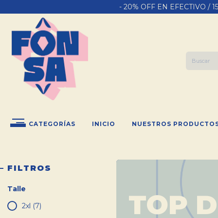
- 20% OFF EN EFECTIVO / 
CATEGORÍAS
INICIO
NUESTROS PRODUCTO
FILTROS
Talle
TOP 
2xl (7)