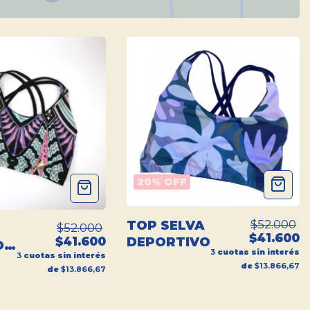
20
% OFF
$52.000
TOP SELVA
$52.000
$41.600
$41.600
DEPORTIVO
O
3
cuotas sin interés
3
cuotas sin interés
VO
de
$13.866,67
de
$13.866,67