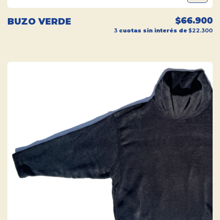
$66.900
BUZO VERDE
3
cuotas sin interés de
$22.300