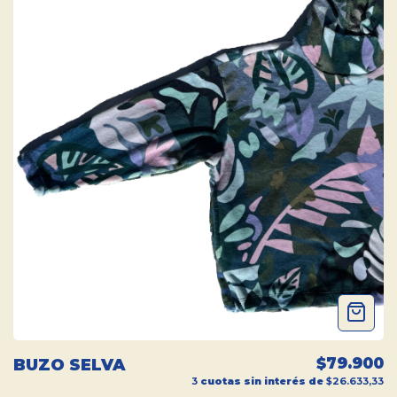
$79.900
BUZO SELVA
3
cuotas sin interés de
$26.633,33