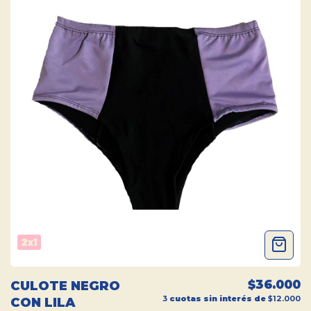
2x1
$36.000
CULOTE NEGRO
3
cuotas sin interés de
$12.000
CON LILA