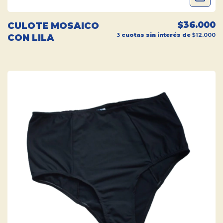
$36.000
CULOTE MOSAICO
3
cuotas sin interés de
$12.000
CON LILA