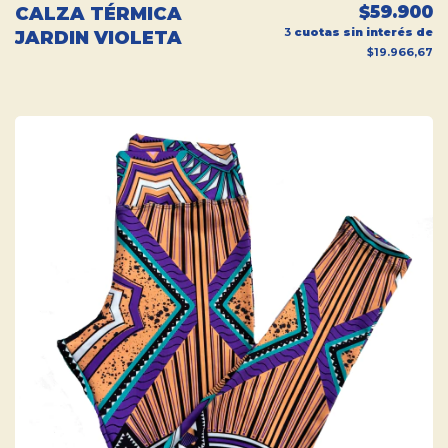
$59.900
CALZA TÉRMICA
3
cuotas sin interés de
JARDIN VIOLETA
$19.966,67