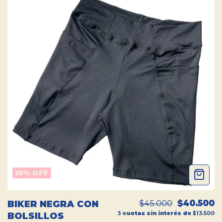
10
% OFF
$45.000
$40.500
BIKER NEGRA CON
3
cuotas sin interés de
$13.500
BOLSILLOS