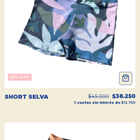
15
% OFF
$45.000
$38.250
SHORT SELVA
3
cuotas sin interés de
$12.750