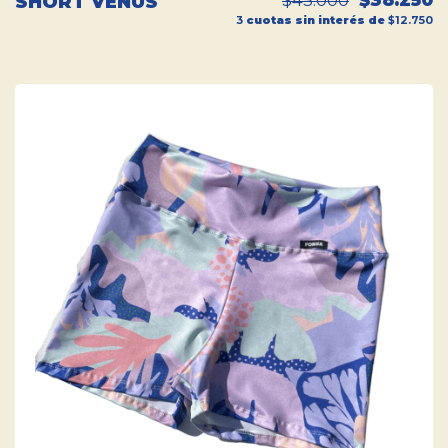
$45.000
$38.250
SHORT VENUS
3
cuotas sin interés de
$12.750